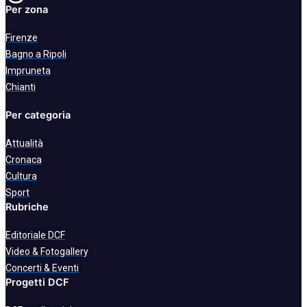
Per zona
Firenze
Bagno a Ripoli
Impruneta
Chianti
Per categoria
Attualità
Cronaca
Cultura
Sport
Rubriche
Editoriale DCF
Video & Fotogallery
Concerti & Eventi
Progetti DCF