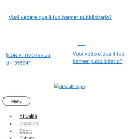
Vai
Navigazione
Menu
ADS
al
articoli
Vuoi vedere qua il tuo banner pubblicitario?
contenuto
ADS
Vuoi vedere qua il tuo
[NON ATTIVO the_ad
banner pubblicitario?
id="35594"]
Attualità
Cronaca
Sport
Cultura