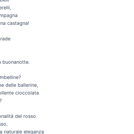
elli,
campagna
una castagna!
trade
a buonanotte.
ambelline?
 delle ballerine,
llente cioccolata
?
onalità del rosso
sso,
ua naturale eleganza