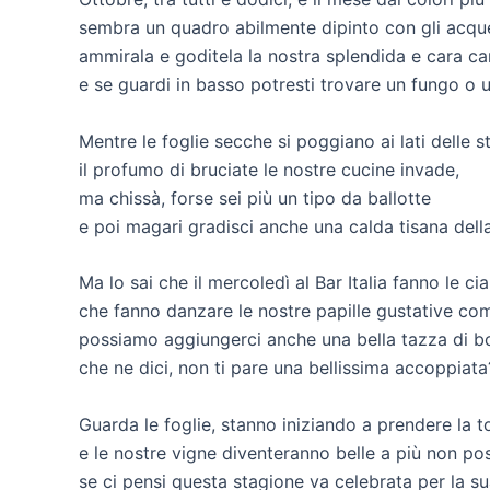
sembra un quadro abilmente dipinto con gli acquer
ammirala e goditela la nostra splendida e cara 
e se guardi in basso potresti trovare un fungo o 
Mentre le foglie secche si poggiano ai lati delle s
il profumo di bruciate le nostre cucine invade,
ma chissà, forse sei più un tipo da ballotte
e poi magari gradisci anche una calda tisana dell
Ma lo sai che il mercoledì al Bar Italia fanno le ci
che fanno danzare le nostre papille gustative come
possiamo aggiungerci anche una bella tazza di bo
che ne dici, non ti pare una bellissima accoppiata
Guarda le foglie, stanno iniziando a prendere la t
e le nostre vigne diventeranno belle a più non po
se ci pensi questa stagione va celebrata per la s