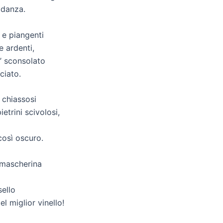
 danza.
i e piangenti
e ardenti,
’ sconsolato
ciato.
 chiassosi
trini scivolosi,
così oscuro.
a mascherina
sello
l miglior vinello!