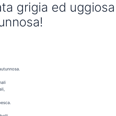
ta grigia ed uggiosa 
tunnosa!
 autunnosa.
nali
li,
besca.
belli