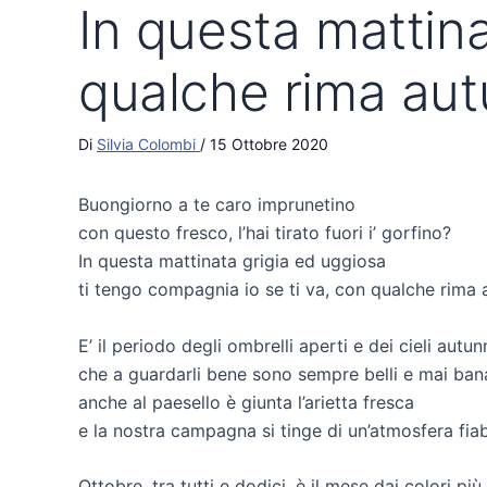
In questa mattina
qualche rima au
Di
Silvia Colombi
/
15 Ottobre 2020
Buongiorno a te caro imprunetino
con questo fresco, l’hai tirato fuori i’ gorfino?
In questa mattinata grigia ed uggiosa
ti tengo compagnia io se ti va, con qualche rima
E’ il periodo degli ombrelli aperti e dei cieli autun
che a guardarli bene sono sempre belli e mai bana
anche al paesello è giunta l’arietta fresca
e la nostra campagna si tinge di un’atmosfera fia
Ottobre, tra tutti e dodici, è il mese dai colori più 