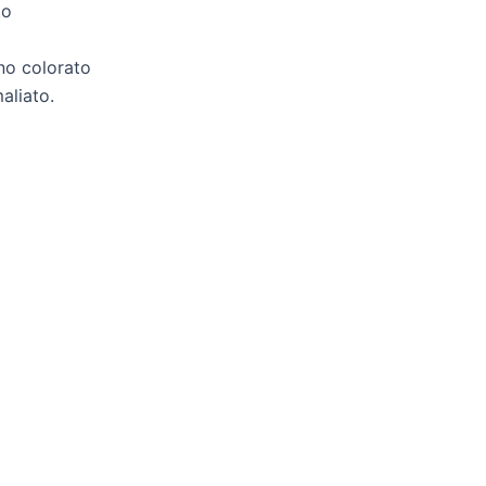
to
eno colorato
maliato.