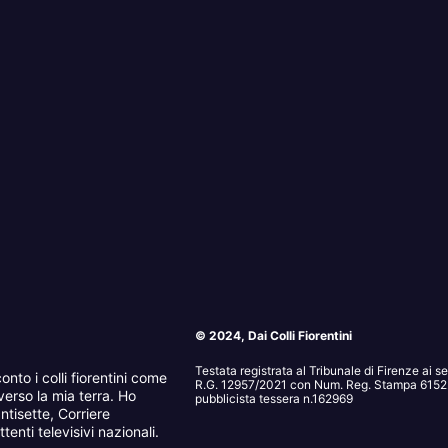
© 2024, Dai Colli Fiorentini
Testata registrata al Tribunale di Firenze ai 
onto i colli fiorentini come
R.G. 12957/2021 con Num. Reg. Stampa 6152. 
erso la mia terra. Ho
pubblicista tessera n.162969
ntisette, Corriere
tenti televisivi nazionali.