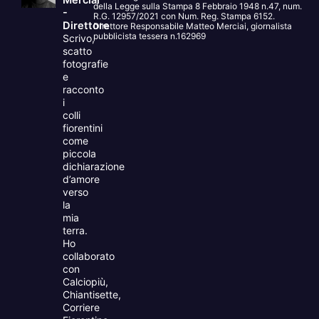
della Legge sulla Stampa 8 Febbraio 1948 n.47, num.
-
R.G. 12957/2021 con Num. Reg. Stampa 6152.
Direttore
Direttore Responsabile Matteo Merciai, giornalista
pubblicista tessera n.162969
Scrivo,
scatto
fotografie
e
racconto
i
colli
fiorentini
come
piccola
dichiarazione
d’amore
verso
la
mia
terra.
Ho
collaborato
con
Calciopiù,
Chiantisette,
Corriere