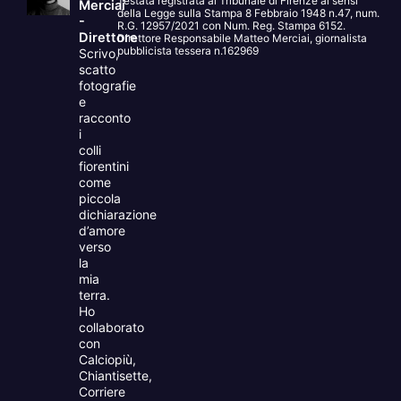
Testata registrata al Tribunale di Firenze ai sensi
Merciai
della Legge sulla Stampa 8 Febbraio 1948 n.47, num.
-
R.G. 12957/2021 con Num. Reg. Stampa 6152.
Direttore
Direttore Responsabile Matteo Merciai, giornalista
pubblicista tessera n.162969
Scrivo,
scatto
fotografie
e
racconto
i
colli
fiorentini
come
piccola
dichiarazione
d’amore
verso
la
mia
terra.
Ho
collaborato
con
Calciopiù,
Chiantisette,
Corriere