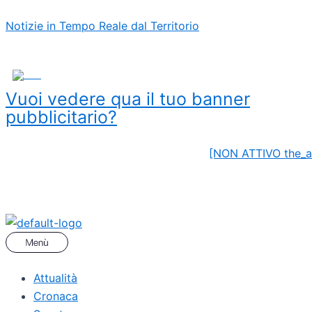
Vai
Menu
Navigazione
Notizie in Tempo Reale dal Territorio
al
articoli
contenuto
ADS
Vuoi vedere qua il tuo banner
pubblicitario?
[NON ATTIVO the_a
Attualità
Cronaca