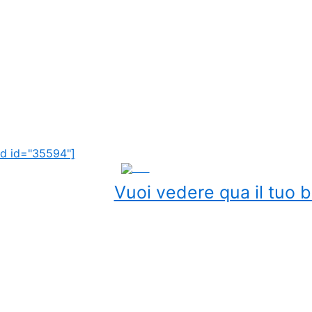
d id="35594"]
ADS
Vuoi vedere qua il tuo b