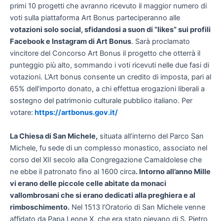
primi 10 progetti che avranno ricevuto il maggior numero di
voti sulla piattaforma Art Bonus parteciperanno alle
votazioni solo social, sfidandosi a suon di “likes” sui profili
Facebook e Instagram di Art Bonus
. Sarà proclamato
vincitore del Concorso Art Bonus il progetto che otterrà il
punteggio più alto, sommando i voti ricevuti nelle due fasi di
votazioni. L’Art bonus consente un credito di imposta, pari al
65% dell’importo donato, a chi effettua erogazioni liberali a
sostegno del patrimonio culturale pubblico italiano. Per
votare:
https://artbonus.gov.it/
La Chiesa di San Michele,
situata all’interno del Parco San
Michele, fu sede di un complesso monastico, associato nel
corso del XII secolo alla Congregazione Camaldolese che
ne ebbe il patronato fino al 1600 circa
. Intorno all’anno Mille
vi erano delle piccole celle abitate da monaci
vallombrosani che si erano dedicati alla preghiera e al
rimboschimento.
Nel 1513 l’Oratorio di San Michele venne
affidato da Papa Leone X, che era stato pievano di S. Pietro