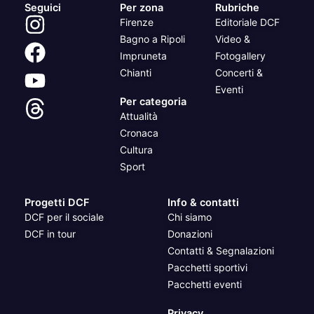
Seguici
Per zona
Rubriche
Firenze
Editoriale DCF
Bagno a Ripoli
Video &
Impruneta
Fotogallery
Chianti
Concerti &
Eventi
Per categoria
Attualità
Cronaca
Cultura
Sport
Progetti DCF
Info & contatti
DCF per il sociale
Chi siamo
DCF in tour
Donazioni
Contatti & Segnalazioni
Pacchetti sportivi
Pacchetti eventi
Privacy