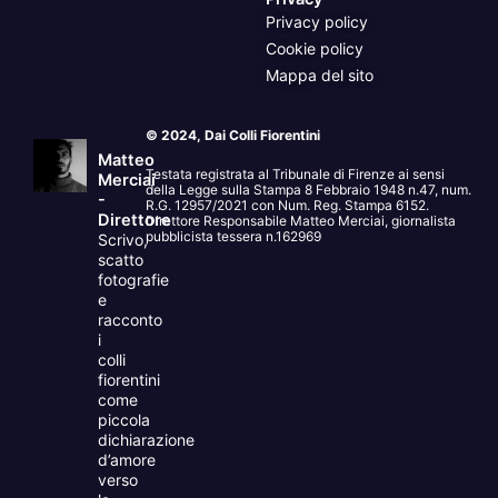
Privacy policy
Cookie policy
Mappa del sito
© 2024, Dai Colli Fiorentini
Matteo
Testata registrata al Tribunale di Firenze ai sensi
Merciai
della Legge sulla Stampa 8 Febbraio 1948 n.47, num.
-
R.G. 12957/2021 con Num. Reg. Stampa 6152.
Direttore
Direttore Responsabile Matteo Merciai, giornalista
pubblicista tessera n.162969
Scrivo,
scatto
fotografie
e
racconto
i
colli
fiorentini
come
piccola
dichiarazione
d’amore
verso