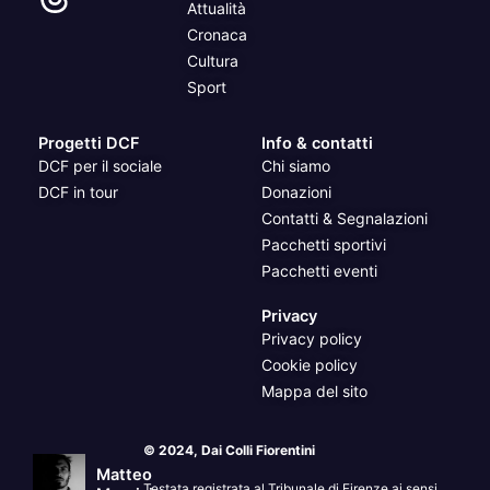
Attualità
Cronaca
Cultura
Sport
Progetti DCF
Info & contatti
DCF per il sociale
Chi siamo
DCF in tour
Donazioni
Contatti & Segnalazioni
Pacchetti sportivi
Pacchetti eventi
Privacy
Privacy policy
Cookie policy
Mappa del sito
© 2024, Dai Colli Fiorentini
Matteo
Testata registrata al Tribunale di Firenze ai sensi