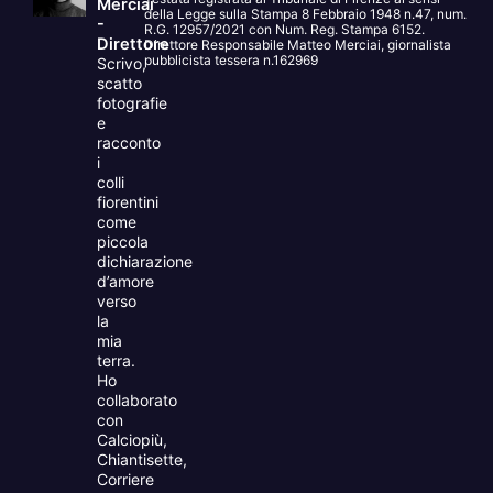
Merciai
della Legge sulla Stampa 8 Febbraio 1948 n.47, num.
-
R.G. 12957/2021 con Num. Reg. Stampa 6152.
Direttore
Direttore Responsabile Matteo Merciai, giornalista
pubblicista tessera n.162969
Scrivo,
scatto
fotografie
e
racconto
i
colli
fiorentini
come
piccola
dichiarazione
d’amore
verso
la
mia
terra.
Ho
collaborato
con
Calciopiù,
Chiantisette,
Corriere