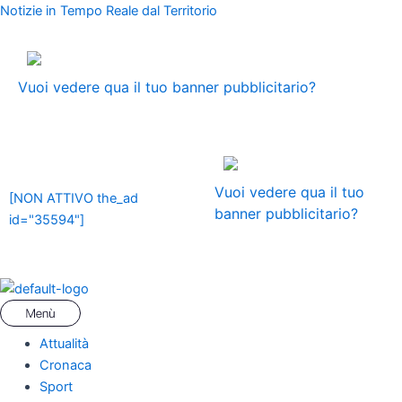
Vai
Menu
Navigazione
Notizie in Tempo Reale dal Territorio
al
articoli
contenuto
ADS
Vuoi vedere qua il tuo banner pubblicitario?
ADS
Vuoi vedere qua il tuo
[NON ATTIVO the_ad
banner pubblicitario?
id="35594"]
Attualità
Cronaca
Sport