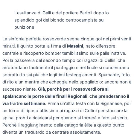
L’esultanza di Galli e del portiere Bartoli dopo lo
splendido gol del biondo centrocampista su
punizione
La sinfonia perfetta rossoverde segna cinque gol nei primi venti
minuti. Il quinto porta la firma di
Massini
, nato difensore
centrale e riscoperto bomber temibilissimo sulle palle inattive.
Poi la passerella del secondo tempo coi ragazzi di Cellini che
arrotondano facilmente il punteggio e nel finale si concentrano
soprattutto sui più che legittimi festeggiamenti. Spumante, foto
di rito e un mantra che echeggia nello spogliatoio: ancora non è
successo niente.
Già, perchè per i rossoverdi ora si
spalancano le porte delle finali Regionali, che prenderanno il
via fra tre settimane.
Prima un’altra festa con la Rignanese, poi
un turno di riposo utilissimo ai ragazzi di Cellini per staccare la
spina, pronti a ricaricarsi per quando si tornerà a fare sul serio.
Perchè il raggiungimento della categoria èlite a questo punto
diventa un traguardo da centrare assolutamente.