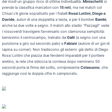
dei modi un gruppo ricco di ottime individualità.
Minischetti
si
prende la classifica marcatori con
15 reti
, ma nel match col
Chiusi c’è gloria soprattutto per i fratelli
Rossi Lottini, Diego e
Davide
, autori di una doppietta a testa, e per il bomber
Bambi
,
anche lui due volte a segno. Il match allo stadio “Pazzagli” vede
i rossoverdi travolgere l’avversario con clamorosa semplicità:
benissimo il centrocampo, trainato da
Galli
(a segno con una
punizione a giro sul secondo palo) e
Fabiani
(autore di un gol di
rapina su corner). Non tradiscono gli esterni: già detto di Diego
Rossi Lottini che piazza due fendenti imparabili per il portiere
aretino, la rete che sblocca la contesa dopo nemmeno 50
secondi porta la firma del solito, onnipresente
Colasuono
, che
raggiunge così la doppia cifra in campionato.