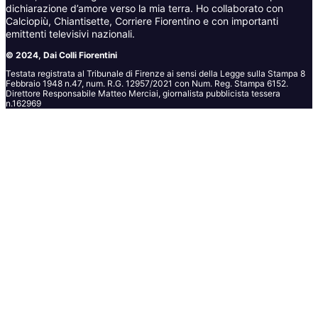
dichiarazione d’amore verso la mia terra. Ho collaborato con
Calciopiù, Chiantisette, Corriere Fiorentino e con importanti
emittenti televisivi nazionali.
© 2024, Dai Colli Fiorentini
Testata registrata al Tribunale di Firenze ai sensi della Legge sulla Stampa 8
Febbraio 1948 n.47, num. R.G. 12957/2021 con Num. Reg. Stampa 6152.
Direttore Responsabile Matteo Merciai, giornalista pubblicista tessera
n.162969