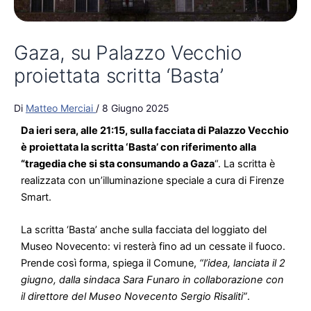
Gaza, su Palazzo Vecchio
proiettata scritta ‘Basta’
Di
Matteo Merciai
/
8 Giugno 2025
Da ieri sera, alle 21:15, sulla facciata di Palazzo Vecchio
è proiettata la scritta ‘Basta’ con riferimento alla
“tragedia che si sta consumando a Gaza
“. La scritta è
realizzata con un’illuminazione speciale a cura di Firenze
Smart.
La scritta ‘Basta’ anche sulla facciata del loggiato del
Museo Novecento: vi resterà fino ad un cessate il fuoco.
Prende così forma, spiega il Comune,
“l’idea, lanciata il 2
giugno, dalla sindaca Sara Funaro in collaborazione con
il direttore del Museo Novecento Sergio Risaliti”
.
“Firenze, da sempre città di pace e dialogo, chiede il
cessate il fuoco, gli aiuti umanitari, la liberazione degli