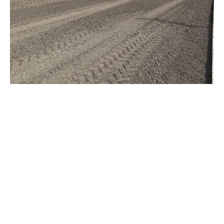
Seguici
Per zona
Rubriche
Firenze
Editoriale DCF
Bagno a Ripoli
Video &