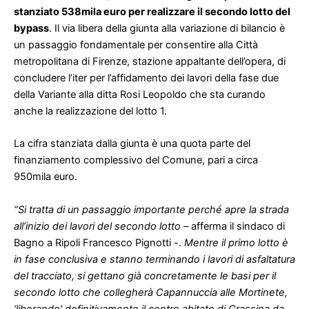
un passaggio fondamentale per consentire alla Città
metropolitana di Firenze, stazione appaltante dell’opera, di
concludere l’iter per l’affidamento dei lavori della fase due
della Variante alla ditta Rosi Leopoldo che sta curando
anche la realizzazione del lotto 1.
La cifra stanziata dalla giunta è una quota parte del
finanziamento complessivo del Comune, pari a circa
950mila euro.
“Si tratta di un passaggio importante perché apre la strada
all’inizio dei lavori del secondo lotto –
afferma il sindaco di
Bagno a Ripoli Francesco Pignotti -.
Mentre il primo lotto è
in fase conclusiva e stanno terminando i lavori di asfaltatura
del tracciato, si gettano già concretamente le basi per il
secondo lotto che collegherà Capannuccia alle Mortinete,
‘liberando’ definitivamente il centro abitato di Grassina da
smog e traffico. Un’opera attesa da decenni sta finalmente
diventando realtà”.