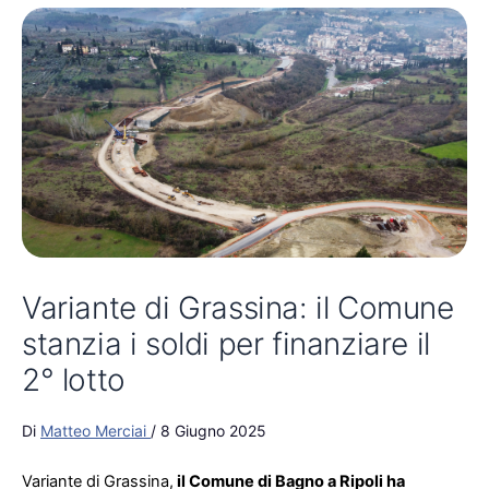
Variante di Grassina: il Comune
stanzia i soldi per finanziare il
2° lotto
Di
Matteo Merciai
/
8 Giugno 2025
Variante di Grassina,
il Comune di Bagno a Ripoli ha
stanziato 538mila euro per realizzare il secondo lotto del
bypass
. Il via libera della giunta alla variazione di bilancio è