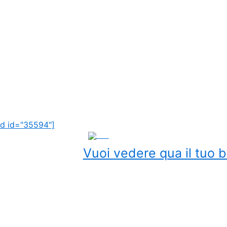
d id="35594"]
ADS
Vuoi vedere qua il tuo b