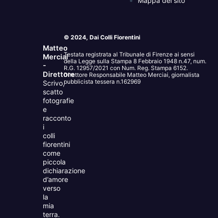
Mappa del sito
© 2024, Dai Colli Fiorentini
Matteo
Testata registrata al Tribunale di Firenze ai sensi
Merciai
della Legge sulla Stampa 8 Febbraio 1948 n.47, num.
-
R.G. 12957/2021 con Num. Reg. Stampa 6152.
Direttore
Direttore Responsabile Matteo Merciai, giornalista
pubblicista tessera n.162969
Scrivo,
scatto
fotografie
e
racconto
i
colli
fiorentini
come
piccola
dichiarazione
d’amore
verso
la
mia
terra.