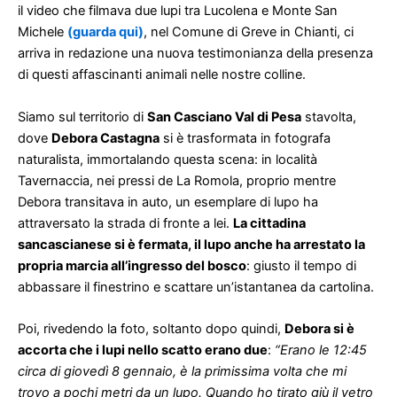
il video che filmava due lupi tra Lucolena e Monte San
Michele
(guarda qui)
, nel Comune di Greve in Chianti, ci
arriva in redazione una nuova testimonianza della presenza
di questi affascinanti animali nelle nostre colline.
Siamo sul territorio di
San Casciano Val di Pesa
stavolta,
dove
Debora Castagna
si è trasformata in fotografa
naturalista, immortalando questa scena: in località
Tavernaccia, nei pressi de La Romola, proprio mentre
Debora transitava in auto, un esemplare di lupo ha
attraversato la strada di fronte a lei.
La cittadina
sancascianese si è fermata, il lupo anche ha arrestato la
propria marcia all’ingresso del bosco
: giusto il tempo di
abbassare il finestrino e scattare un’istantanea da cartolina.
Poi, rivedendo la foto, soltanto dopo quindi,
Debora si è
accorta che i lupi nello scatto erano due
:
“Erano le 12:45
circa di giovedì 8 gennaio, è la primissima volta che mi
trovo a pochi metri da un lupo. Quando ho tirato giù il vetro