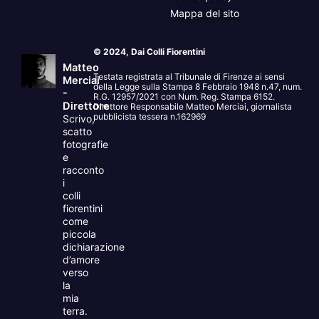
Mappa del sito
© 2024, Dai Colli Fiorentini
Matteo
Testata registrata al Tribunale di Firenze ai sensi
Merciai
della Legge sulla Stampa 8 Febbraio 1948 n.47, num.
-
R.G. 12957/2021 con Num. Reg. Stampa 6152.
Direttore
Direttore Responsabile Matteo Merciai, giornalista
pubblicista tessera n.162969
Scrivo,
scatto
fotografie
e
racconto
i
colli
fiorentini
come
piccola
dichiarazione
d’amore
verso
la
mia
terra.