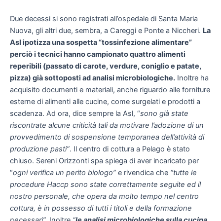
Due decessi si sono registrati all’ospedale di Santa Maria
Nuova, gli altri due, sembra, a Careggi e Ponte a Niccheri.
La
Asl ipotizza una sospetta “tossinfezione alimentare”
perciò i tecnici hanno campionato quattro alimenti
reperibili (passato di carote, verdure, coniglio e patate,
pizza) già sottoposti ad analisi microbiologiche.
Inoltre ha
acquisito documenti e materiali, anche riguardo alle forniture
esterne di alimenti alle cucine, come surgelati e prodotti a
scadenza. Ad ora, dice sempre la Asl, “
sono già state
riscontrate alcune criticità tali da motivare l’adozione di un
provvedimento di sospensione temporanea dell’attività di
produzione pasti”
. Il centro di cottura a Pelago è stato
chiuso. Sereni Orizzonti spa spiega di aver incaricato per
“
ogni verifica un perito biologo”
e rivendica che
“tutte le
procedure Haccp sono state correttamente seguite ed il
nostro personale, che opera da molto tempo nel centro
cottura, è in possesso di tutti i titoli e della formazione
necessari”.
Inoltre
“
le analisi microbiologiche sulla cucina