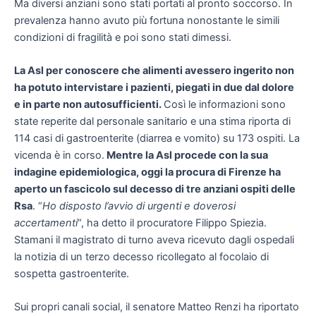
Ma diversi anziani sono stati portati al pronto soccorso. In
prevalenza hanno avuto più fortuna nonostante le simili
condizioni di fragilità e poi sono stati dimessi.
La Asl per conoscere che alimenti avessero ingerito non
ha potuto intervistare i pazienti, piegati in due dal dolore
e in parte non autosufficienti.
Così le informazioni sono
state reperite dal personale sanitario e una stima riporta di
114 casi di gastroenterite (diarrea e vomito) su 173 ospiti. La
vicenda è in corso.
Mentre la Asl procede con la sua
indagine epidemiologica, oggi la procura di Firenze ha
aperto un fascicolo sul decesso di tre anziani ospiti delle
Rsa
. “
Ho disposto l’avvio di urgenti e doverosi
accertamenti
“, ha detto il procuratore Filippo Spiezia.
Stamani il magistrato di turno aveva ricevuto dagli ospedali
la notizia di un terzo decesso ricollegato al focolaio di
sospetta gastroenterite.
Sui propri canali social, il senatore Matteo Renzi ha riportato