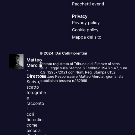
Pacchetti eventi
Privacy
Privacy policy
Cookie policy
Mappa del sito
© 2024, Dai Colli Fiorentini
Matteo
Testata registrata al Tribunale di Firenze ai sensi
Merciai
della Legge sulla Stampa 8 Febbraio 1948 n.47, num.
-
R.G. 12957/2021 con Num. Reg. Stampa 6152.
Direttore
Direttore Responsabile Matteo Merciai, giornalista
pubblicista tessera n.162969
Scrivo,
scatto
fotografie
e
racconto
i
colli
fiorentini
come
piccola