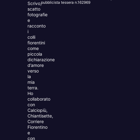
pubblicista tessera n.162969
Scrivo,
scatto
fotografie
e
racconto
i
colli
fiorentini
come
piccola
dichiarazione
d’amore
verso
la
mia
terra.
Ho
collaborato
con
Calciopiù,
Chiantisette,
Corriere
Fiorentino
e
con