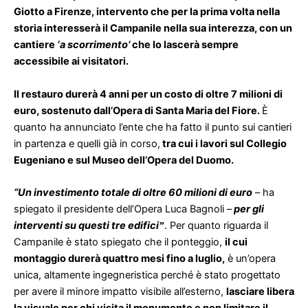
Giotto a Firenze, intervento che per la prima volta nella
storia interesserà il Campanile nella sua interezza, con un
cantiere
‘a scorrimento’
che lo lascerà sempre
accessibile ai visitatori.
Il restauro durerà 4 anni per un costo di oltre 7 milioni di
euro, sostenuto dall’Opera di Santa Maria del Fiore.
È
quanto ha annunciato l’ente che ha fatto il punto sui cantieri
in partenza e quelli già in corso,
tra cui i lavori sul Collegio
Eugeniano e sul Museo dell’Opera del Duomo.
“Un investimento totale di oltre 60 milioni di euro
– ha
spiegato il presidente dell’Opera Luca Bagnoli –
per gli
interventi su questi tre edifici
.
Per quanto riguarda il
”
Campanile è stato spiegato che il ponteggio,
il cui
montaggio durerà quattro mesi fino a luglio,
è un’opera
unica, altamente ingegneristica perché è stato progettato
per avere il minore impatto visibile all’esterno,
lasciare libera
la visuale per chi visita il monumento e non limitare il