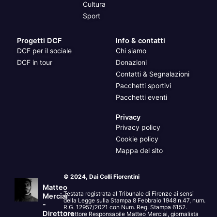
Cultura
Sport
Progetti DCF
Info & contatti
DCF per il sociale
Chi siamo
DCF in tour
Donazioni
Contatti & Segnalazioni
Pacchetti sportivi
Pacchetti eventi
Privacy
Privacy policy
Cookie policy
Mappa del sito
© 2024, Dai Colli Fiorentini
Matteo
Testata registrata al Tribunale di Firenze ai sensi
Merciai
della Legge sulla Stampa 8 Febbraio 1948 n.47, num.
-
R.G. 12957/2021 con Num. Reg. Stampa 6152.
Direttore
Direttore Responsabile Matteo Merciai, giornalista