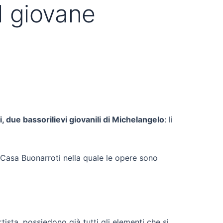
el giovane
i, due bassorilievi giovanili di Michelangelo
: li
i Casa Buonarroti nella quale le opere sono
rtista, possiedono già tutti gli elementi che si