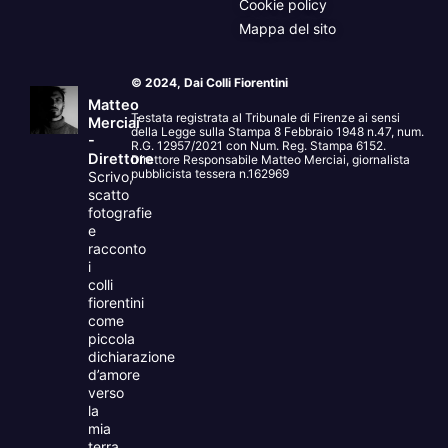
Cookie policy
Mappa del sito
© 2024, Dai Colli Fiorentini
Matteo
Testata registrata al Tribunale di Firenze ai sensi
Merciai
della Legge sulla Stampa 8 Febbraio 1948 n.47, num.
-
R.G. 12957/2021 con Num. Reg. Stampa 6152.
Direttore
Direttore Responsabile Matteo Merciai, giornalista
pubblicista tessera n.162969
Scrivo,
scatto
fotografie
e
racconto
i
colli
fiorentini
come
piccola
dichiarazione
d’amore
verso
la
mia
terra.