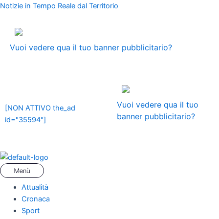
Vai
Menu
Navigazione
Notizie in Tempo Reale dal Territorio
al
articoli
contenuto
ADS
Vuoi vedere qua il tuo banner pubblicitario?
ADS
Vuoi vedere qua il tuo
[NON ATTIVO the_ad
banner pubblicitario?
id="35594"]
Attualità
Cronaca
Sport