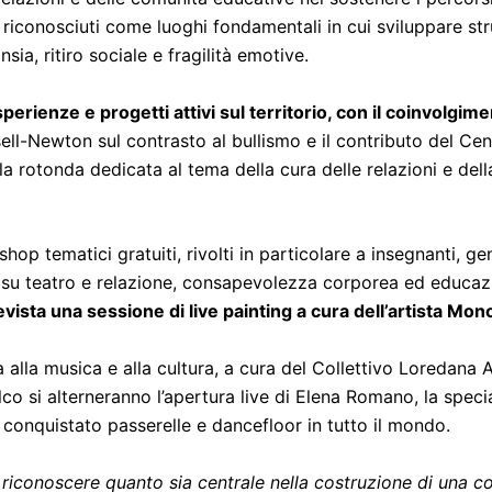
o riconosciuti come luoghi fondamentali in cui sviluppare s
ia, ritiro sociale e fragilità emotive.
erienze e progetti attivi sul territorio, con il coinvolgime
 Russell-Newton sul contrasto al bullismo e il contributo del C
la rotonda dedicata al tema della cura delle relazioni e del
op tematici gratuiti, rivolti in particolare a insegnanti, gen
u teatro e relazione, consapevolezza corporea ed educazion
evista una sessione di live painting a cura dell’artista Mon
 alla musica e alla cultura, a cura del Collettivo Loredan
lco si alterneranno l’apertura live di Elena Romano, la speci
 conquistato passerelle e dancefloor in tutto il mondo.
a riconoscere quanto sia centrale nella costruzione di una 