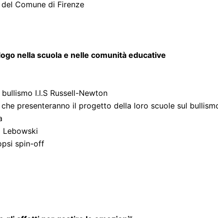
li del Comune di Firenze
cologo nella scuola e nelle comunità educative
 bullismo I.I.S Russell-Newton
n che presenteranno il progetto della loro scuole sul bullism
a
o Lebowski
psi spin-off