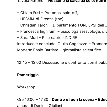
Tavola Rotonda “
Nessunə si salva da solə: nutrire
– Chiara Fusi – Promopsi spin-off,
– UFSMIA di Firenze (tbc)
– Christian Tarchi – Dipartimento FORLILPSI dell’U
– Francesca Inghirami – psicologa sessuologa, div
– Sara Mori – Ricercatrice INDIRE
Introduce e conclude: Giulia Cagnazzo – Promops
Modera: Ennio Battista – giornalista scientifico
12:45 – 13:00 Discussione e confronto con il pubb
Pomeriggio
Workshop
Ore 16:00 – 17:30 |
Dentro e fuori la scena – Educa
a cura di Daniele Giuliani