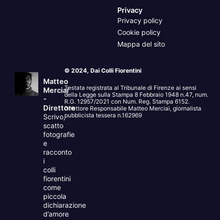
Privacy
Privacy policy
Cookie policy
Mappa del sito
© 2024, Dai Colli Fiorentini
Matteo
Testata registrata al Tribunale di Firenze ai sensi
Merciai
della Legge sulla Stampa 8 Febbraio 1948 n.47, num.
-
R.G. 12957/2021 con Num. Reg. Stampa 6152.
Direttore
Direttore Responsabile Matteo Merciai, giornalista
pubblicista tessera n.162969
Scrivo,
scatto
fotografie
e
racconto
i
colli
fiorentini
come
piccola
dichiarazione
d’amore