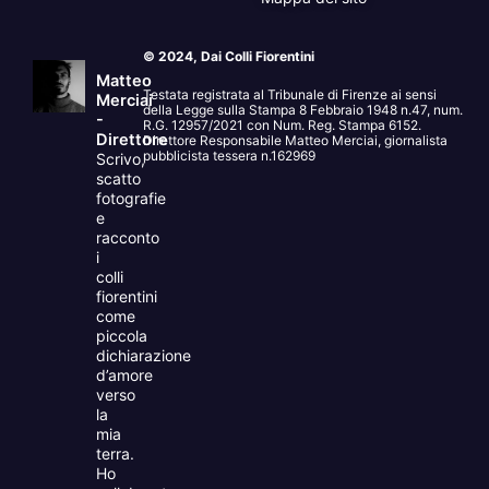
© 2024, Dai Colli Fiorentini
Matteo
Testata registrata al Tribunale di Firenze ai sensi
Merciai
della Legge sulla Stampa 8 Febbraio 1948 n.47, num.
-
R.G. 12957/2021 con Num. Reg. Stampa 6152.
Direttore
Direttore Responsabile Matteo Merciai, giornalista
pubblicista tessera n.162969
Scrivo,
scatto
fotografie
e
racconto
i
colli
fiorentini
come
piccola
dichiarazione
d’amore
verso
la
mia
terra.
Ho