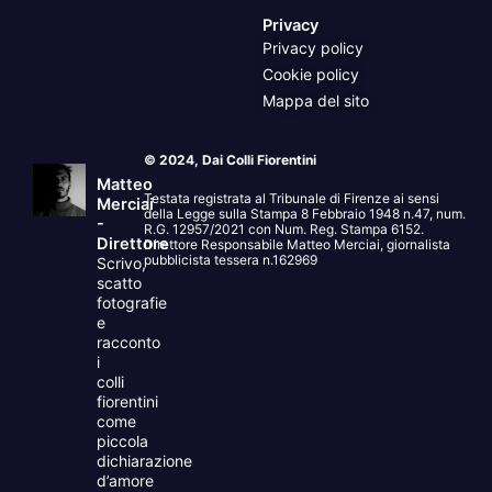
Privacy
Privacy policy
Cookie policy
Mappa del sito
© 2024, Dai Colli Fiorentini
Matteo
Testata registrata al Tribunale di Firenze ai sensi
Merciai
della Legge sulla Stampa 8 Febbraio 1948 n.47, num.
-
R.G. 12957/2021 con Num. Reg. Stampa 6152.
Direttore
Direttore Responsabile Matteo Merciai, giornalista
pubblicista tessera n.162969
Scrivo,
scatto
fotografie
e
racconto
i
colli
fiorentini
come
piccola
dichiarazione
d’amore