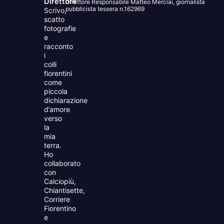
Direttore
Direttore Responsabile Matteo Merciai, giornalista
pubblicista tessera n.162969
Scrivo,
scatto
fotografie
e
racconto
i
colli
fiorentini
come
piccola
dichiarazione
d’amore
verso
la
mia
terra.
Ho
collaborato
con
Calciopiù,
Chiantisette,
Corriere
Fiorentino
e