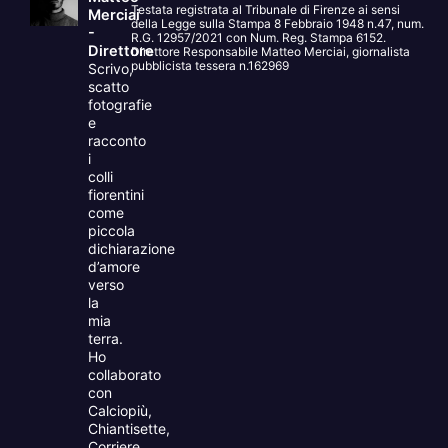
Testata registrata al Tribunale di Firenze ai sensi
Merciai
della Legge sulla Stampa 8 Febbraio 1948 n.47, num.
-
R.G. 12957/2021 con Num. Reg. Stampa 6152.
Direttore
Direttore Responsabile Matteo Merciai, giornalista
pubblicista tessera n.162969
Scrivo,
scatto
fotografie
e
racconto
i
colli
fiorentini
come
piccola
dichiarazione
d’amore
verso
la
mia
terra.
Ho
collaborato
con
Calciopiù,
Chiantisette,
Corriere