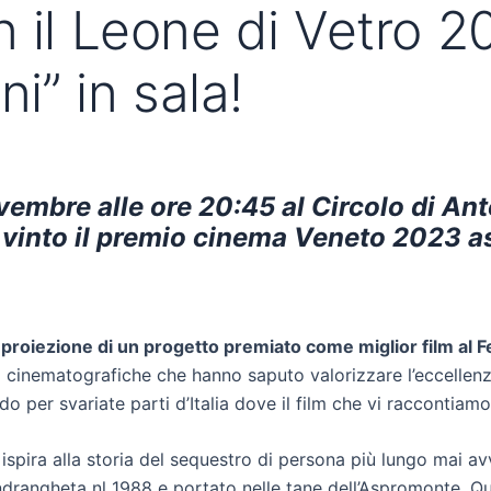
n il Leone di Vetro 
ni” in sala!
re alle ore 20:45 al Circolo di Antell
 vinto il premio cinema Veneto 2023 as
 la proiezione di un progetto premiato come miglior film al
cinematografiche che hanno saputo valorizzare l’eccellenza t
do per svariate parti d’Italia dove il film che vi raccontiam
 ispira alla storia del sequestro di persona più lungo mai avv
‘ndrangheta nl 1988 e portato nelle tane dell’Aspromonte. Qu