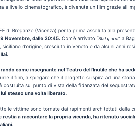
rima a livello cinematografico, è divenuta un film grazie all’
BREF di Breganze (Vicenza) per la prima assoluta alla prese
, 9 Novembre, dalle 20:45.
Com’è arrivato “
” a Bag
800 giorni
siciliano d’origine, cresciuto in Veneto e da alcuni anni res
llai.
rando come insegnante nel Teatro dell’Inutile che ha sede 
odurre il film, a spiegare che il progetto si ispira ad una st
è costruita sul punto di vista della fidanzata del sequestrat
ui stesso una volta liberato.
utte le vittime sono tornate dai rapimenti architettati dalla 
restia a raccontare la propria vicenda, ha ritenuto socialm
taliani.