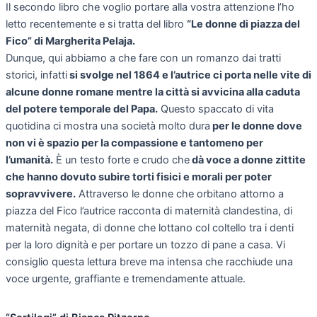
Il secondo libro che voglio portare alla vostra attenzione l’ho
letto recentemente e si tratta del libro
“Le donne di piazza del
Fico” di Margherita Pelaja.
Dunque, qui abbiamo a che fare con un romanzo dai tratti
storici, infatti
si svolge nel 1864 e l’autrice ci porta nelle vite di
alcune donne romane mentre la città si avvicina alla caduta
del potere temporale del Papa.
Questo spaccato di vita
quotidina ci mostra una società molto dura
per le donne dove
non vi è spazio per la compassione e tantomeno per
l’umanità.
È un testo forte e crudo che
dà voce a donne zittite
che hanno dovuto subire torti fisici e morali per poter
sopravvivere.
Attraverso le donne che orbitano attorno a
piazza del Fico l’autrice racconta di maternità clandestina, di
maternità negata, di donne che lottano col coltello tra i denti
per la loro dignità e per portare un tozzo di pane a casa. Vi
consiglio questa lettura breve ma intensa che racchiude una
voce urgente, graffiante e tremendamente attuale.