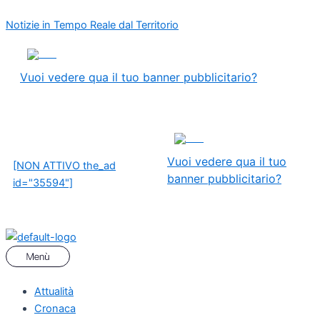
Vai
Menu
Navigazione
Notizie in Tempo Reale dal Territorio
al
articoli
contenuto
ADS
Vuoi vedere qua il tuo banner pubblicitario?
ADS
Vuoi vedere qua il tuo
[NON ATTIVO the_ad
banner pubblicitario?
id="35594"]
Attualità
Cronaca