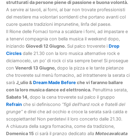
strutturati da persone piene di passione e buona volontà.
A servire ai tavoli, ai forni, al bar non trovate professionisti
del mestiere ma volontari sorridenti che portano avanti col
cuore queste tradizioni imprunetine, linfa del paese.
Il Rione delle Fornaci torna a scaldare i forni, ad impastare e
a tenervi compagnia con bella musica il weekend dopo,
iniziando
Giovedì 12 Giugno.
Sul palco troverete i
Drop
Circles
dalle 21.30 con la loro musica alternative rock e
diciamocelo, un po’ di rock ci sta sempre bene! Si prosegue
con
Venerdì 13 Giugno,
dopo la pizza e le tante pietanze
che troverete sul menù fornacino, ad intrattenere la serata ci
sarà
J_ulio &
Dream Made Before
che vi faranno ballare
con la loro musica dance ed elettronica.
Penultima serata,
Sabato 14,
dopo la cena troverete sul palco il gruppo
Refrain
che si definiscono
“figli dell’hard rock e fratelli del
grunge”
e direi che ad occhio e croce la serata sarà calda e
scoppiettante! Non perdetevi il loro concerto dalle 21.30.
A chiusura della sagra fornacina, come da tradizione,
Domenica 15
ci sarà il pranzo dedicato alla
Motocavalcata