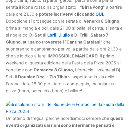
dopo cena, subito si parte “
garosi
” perché come prima
serata il Rione rosso ha organizzato il
“Birra Pong”
a partire
dalle ore 21.30 e
potete iscrivervi cliccando
QUI
.
Dopodichè si prosegue con la serata di
Venerdì 6 Giugno
,
prima si mangia e poi, dalle 21.30 si balla, si canta, si salta e
si riballa col
Dj Set di
Lorii
,
J_ulio
e Dj Frilli. Sabato 7
Giugno, sul palco troverete i “Cantina Catelani”
che
suoneranno e canteranno per voi a partire dalle ore 21.30 e
che ve lo dico a fare:
IMPOSSIBILE MANCARE!
Il primo
weekend di questa edizione della Festa della Pizza 2025 si
conclude con
Domenca 8 Giugno,
i fornacini insieme al Dj
Set di
Doublee Dee + Zio Tibia
vi aspettano in via delle
Fornaci dalle 18.30 per stare in compagnia, mangiare un
pizza (bona, parecchio bona) e ballare!
Un attimo di tregua, perché ricordiamoci sempre che
questi
eventi organizzati dai rioni sono intermante pensati e