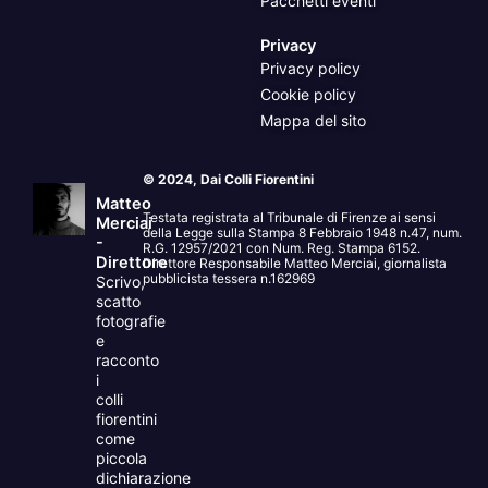
Pacchetti eventi
Privacy
Privacy policy
Cookie policy
Mappa del sito
© 2024, Dai Colli Fiorentini
Matteo
Testata registrata al Tribunale di Firenze ai sensi
Merciai
della Legge sulla Stampa 8 Febbraio 1948 n.47, num.
-
R.G. 12957/2021 con Num. Reg. Stampa 6152.
Direttore
Direttore Responsabile Matteo Merciai, giornalista
pubblicista tessera n.162969
Scrivo,
scatto
fotografie
e
racconto
i
colli
fiorentini
come
piccola
dichiarazione