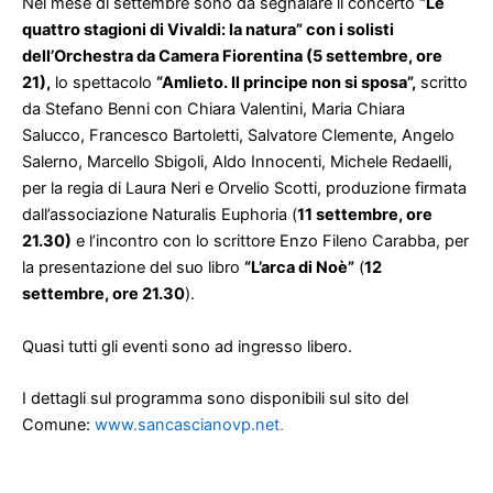
Nel mese di settembre sono da segnalare il concerto
“Le
quattro stagioni di Vivaldi: la natura” con i solisti
dell’Orchestra da Camera Fiorentina (5 settembre, ore
21),
lo spettacolo
“Amlieto. Il principe non si sposa”,
scritto
da Stefano Benni con Chiara Valentini, Maria Chiara
Salucco, Francesco Bartoletti, Salvatore Clemente, Angelo
Salerno, Marcello Sbigoli, Aldo Innocenti, Michele Redaelli,
per la regia di Laura Neri e Orvelio Scotti, produzione firmata
dall’associazione Naturalis Euphoria (
11 settembre, ore
21.30)
e l’incontro con lo scrittore Enzo Fileno Carabba, per
la presentazione del suo libro
“L’arca di Noè”
(
12
settembre, ore 21.30
).
Quasi tutti gli eventi sono ad ingresso libero.
I dettagli sul programma sono disponibili sul sito del
Comune:
www.sancascianovp.net
.