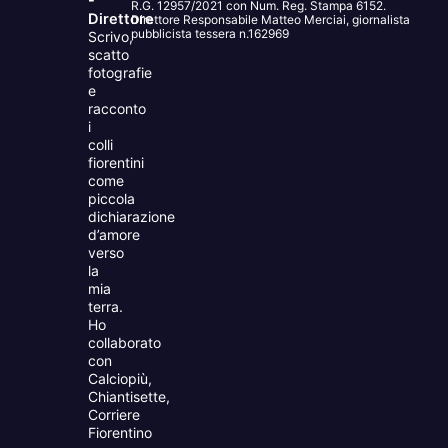
-
R.G. 12957/2021 con Num. Reg. Stampa 6152.
Direttore
Direttore Responsabile Matteo Merciai, giornalista
pubblicista tessera n.162969
Scrivo,
scatto
fotografie
e
racconto
i
colli
fiorentini
come
piccola
dichiarazione
d’amore
verso
la
mia
terra.
Ho
collaborato
con
Calciopiù,
Chiantisette,
Corriere
Fiorentino