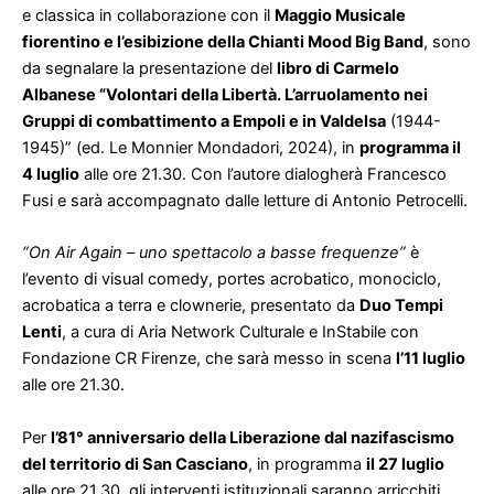
e classica in collaborazione con il
Maggio Musicale
fiorentino e l’esibizione della Chianti Mood Big Band
, sono
da segnalare la presentazione del
libro di Carmelo
Albanese “Volontari della Libertà. L’arruolamento nei
Gruppi di combattimento a Empoli e in Valdelsa
(1944-
1945)” (ed. Le Monnier Mondadori, 2024), in
programma il
4 luglio
alle ore 21.30. Con l’autore dialogherà Francesco
Fusi e sarà accompagnato dalle letture di Antonio Petrocelli.
“On Air Again – uno spettacolo a basse frequenze”
è
l’evento di visual comedy, portes acrobatico, monociclo,
acrobatica a terra e clownerie, presentato da
Duo Tempi
Lenti
, a cura di Aria Network Culturale e InStabile con
Fondazione CR Firenze, che sarà messo in scena
l’11 luglio
alle ore 21.30.
Per
l’81° anniversario della Liberazione dal nazifascismo
del territorio di San Casciano
, in programma
il 27 luglio
alle ore 21.30, gli interventi istituzionali saranno arricchiti