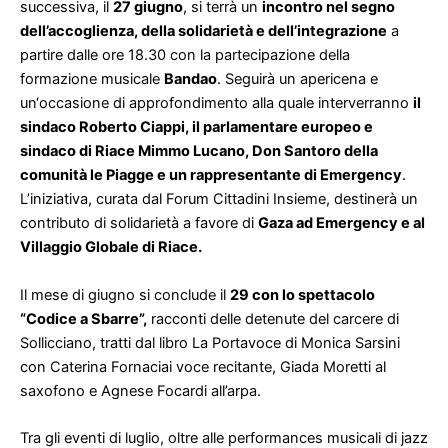
successiva, il
27 giugno
, si terrà un
incontro nel segno
dell’accoglienza, della solidarietà e dell’integrazione
a
partire dalle ore 18.30 con la partecipazione della
formazione musicale
Bandao
. Seguirà un apericena e
un‘occasione di approfondimento alla quale interverranno
il
sindaco Roberto Ciappi, il parlamentare europeo e
sindaco di Riace Mimmo Lucano, Don Santoro della
comunità le Piagge e un rappresentante di Emergency
.
L’iniziativa, curata dal Forum Cittadini Insieme, destinerà un
contributo di solidarietà a favore di
Gaza ad Emergency e al
Villaggio Globale di Riace.
Il mese di giugno si conclude il
29 con lo spettacolo
“Codice a Sbarre”,
racconti delle detenute del carcere di
Sollicciano, tratti dal libro La Portavoce di Monica Sarsini
con Caterina Fornaciai voce recitante, Giada Moretti al
saxofono e Agnese Focardi all’arpa.
Tra gli eventi di luglio, oltre alle performances musicali di jazz