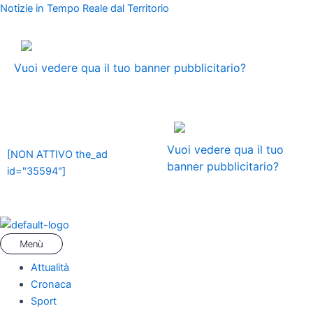
Vai
Menu
Navigazione
Notizie in Tempo Reale dal Territorio
al
articoli
contenuto
ADS
Vuoi vedere qua il tuo banner pubblicitario?
ADS
Vuoi vedere qua il tuo
[NON ATTIVO the_ad
banner pubblicitario?
id="35594"]
Attualità
Cronaca
Sport