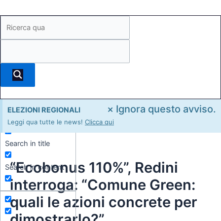
×
Ignora questo avviso.
ELEZIONI REGIONALI
Exact matches only
Leggi qua tutte le news!
Clicca qui
Search in title
“Ecobonus 110%”, Redini
Search in content
interroga: “Comune Green:
quali le azioni concrete per
dimostrarlo?”