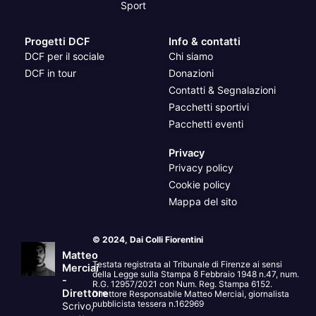
Sport
Progetti DCF
Info & contatti
DCF per il sociale
Chi siamo
DCF in tour
Donazioni
Contatti & Segnalazioni
Pacchetti sportivi
Pacchetti eventi
Privacy
Privacy policy
Cookie policy
Mappa del sito
© 2024, Dai Colli Fiorentini
Matteo
Testata registrata al Tribunale di Firenze ai sensi
Merciai
della Legge sulla Stampa 8 Febbraio 1948 n.47, num.
-
R.G. 12957/2021 con Num. Reg. Stampa 6152.
Direttore
Direttore Responsabile Matteo Merciai, giornalista
pubblicista tessera n.162969
Scrivo,