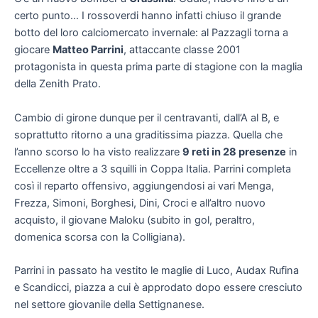
certo punto… I rossoverdi hanno infatti chiuso il grande
botto del loro calciomercato invernale: al Pazzagli torna a
giocare
Matteo Parrini
, attaccante classe 2001
protagonista in questa prima parte di stagione con la maglia
della Zenith Prato.
Cambio di girone dunque per il centravanti, dall’A al B, e
soprattutto ritorno a una graditissima piazza. Quella che
l’anno scorso lo ha visto realizzare
9 reti in 28 presenze
in
Eccellenze oltre a 3 squilli in Coppa Italia. Parrini completa
così il reparto offensivo, aggiungendosi ai vari Menga,
Frezza, Simoni, Borghesi, Dini, Croci e all’altro nuovo
acquisto, il giovane Maloku (subito in gol, peraltro,
domenica scorsa con la Colligiana).
Parrini in passato ha vestito le maglie di Luco, Audax Rufina
e Scandicci, piazza a cui è approdato dopo essere cresciuto
nel settore giovanile della Settignanese.