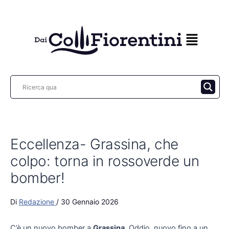
Vai
al
contenuto
Eccellenza- Grassina, che
colpo: torna in rossoverde un
bomber!
Di
Redazione
/
30 Gennaio 2026
C’è un nuovo bomber a
Grassina
. Oddio, nuovo fino a un