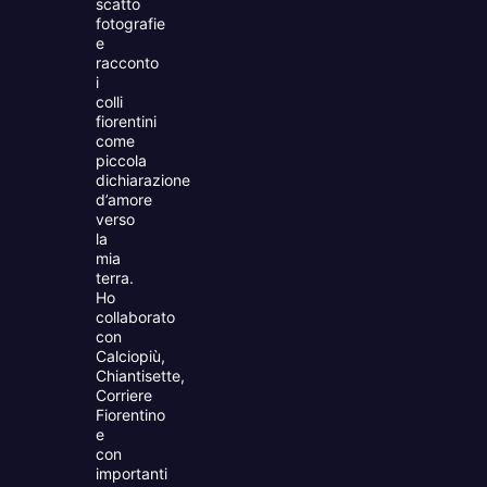
scatto
fotografie
e
racconto
i
colli
fiorentini
come
piccola
dichiarazione
d’amore
verso
la
mia
terra.
Ho
collaborato
con
Calciopiù,
Chiantisette,
Corriere
Fiorentino
e
con
importanti