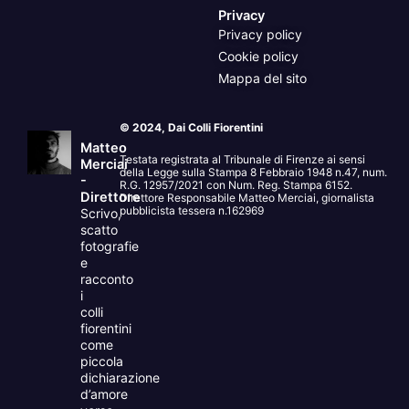
Privacy
Privacy policy
Cookie policy
Mappa del sito
© 2024, Dai Colli Fiorentini
Matteo
Testata registrata al Tribunale di Firenze ai sensi
Merciai
della Legge sulla Stampa 8 Febbraio 1948 n.47, num.
-
R.G. 12957/2021 con Num. Reg. Stampa 6152.
Direttore
Direttore Responsabile Matteo Merciai, giornalista
pubblicista tessera n.162969
Scrivo,
scatto
fotografie
e
racconto
i
colli
fiorentini
come
piccola
dichiarazione
d’amore