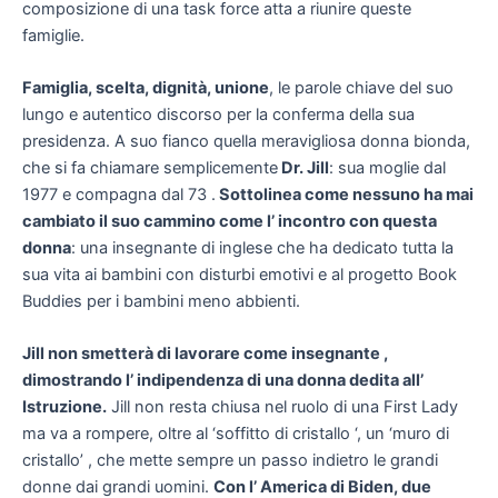
composizione di una task force atta a riunire queste
famiglie.
Famiglia, scelta, dignità, unione
, le parole chiave del suo
lungo e autentico discorso per la conferma della sua
presidenza. A suo fianco quella meravigliosa donna bionda,
che si fa chiamare semplicemente
Dr. Jill
: sua moglie dal
1977 e compagna dal 73 .
Sottolinea come nessuno ha mai
cambiato il suo cammino come l’ incontro con questa
donna
: una insegnante di inglese che ha dedicato tutta la
sua vita ai bambini con disturbi emotivi e al progetto Book
Buddies per i bambini meno abbienti.
Jill non smetterà di lavorare come insegnante ,
dimostrando l’ indipendenza di una donna dedita all’
Istruzione.
Jill non resta chiusa nel ruolo di una First Lady
ma va a rompere, oltre al ‘soffitto di cristallo ‘, un ‘muro di
cristallo’ , che mette sempre un passo indietro le grandi
donne dai grandi uomini.
Con l’ America di Biden, due