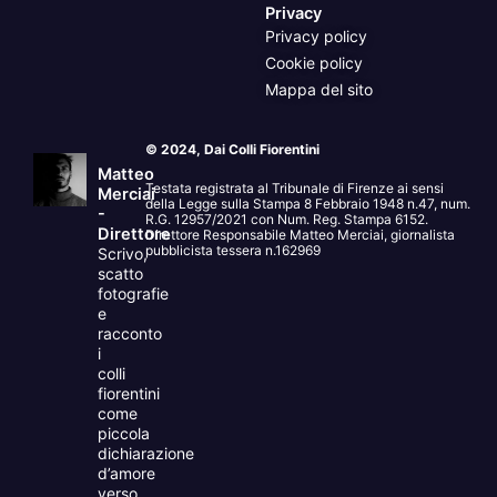
Privacy
Privacy policy
Cookie policy
Mappa del sito
© 2024, Dai Colli Fiorentini
Matteo
Testata registrata al Tribunale di Firenze ai sensi
Merciai
della Legge sulla Stampa 8 Febbraio 1948 n.47, num.
-
R.G. 12957/2021 con Num. Reg. Stampa 6152.
Direttore
Direttore Responsabile Matteo Merciai, giornalista
pubblicista tessera n.162969
Scrivo,
scatto
fotografie
e
racconto
i
colli
fiorentini
come
piccola
dichiarazione
d’amore
verso