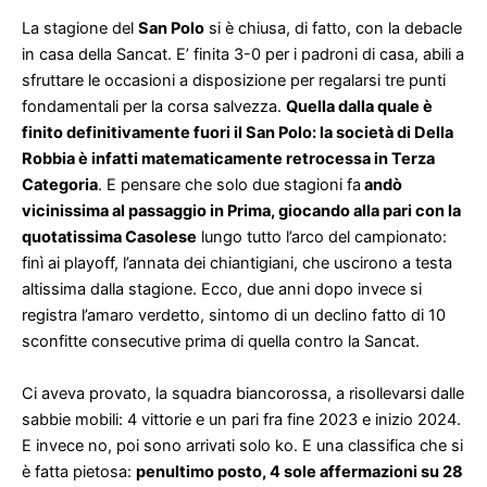
La stagione del
San Polo
si è chiusa, di fatto, con la debacle
in casa della Sancat. E’ finita 3-0 per i padroni di casa, abili a
sfruttare le occasioni a disposizione per regalarsi tre punti
fondamentali per la corsa salvezza.
Quella dalla quale è
finito definitivamente fuori il San Polo: la società di Della
Robbia è infatti matematicamente retrocessa in Terza
Categoria
. E pensare che solo due stagioni fa
andò
vicinissima al passaggio in Prima, giocando alla pari con la
quotatissima Casolese
lungo tutto l’arco del campionato:
finì ai playoff, l’annata dei chiantigiani, che uscirono a testa
altissima dalla stagione. Ecco, due anni dopo invece si
registra l’amaro verdetto, sintomo di un declino fatto di 10
sconfitte consecutive prima di quella contro la Sancat.
Ci aveva provato, la squadra biancorossa, a risollevarsi dalle
sabbie mobili: 4 vittorie e un pari fra fine 2023 e inizio 2024.
E invece no, poi sono arrivati solo ko. E una classifica che si
è fatta pietosa:
penultimo posto, 4 sole affermazioni su 28