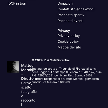
DCF in tour
Donazioni
Contatti & Segnalazioni
Pacchetti sportivi
Pacchetti eventi
Privacy
Privacy policy
Cookie policy
Mappa del sito
© 2024, Dai Colli Fiorentini
Matteo
Testata registrata al Tribunale di Firenze ai sensi
Merciai
della Legge sulla Stampa 8 Febbraio 1948 n.47, num.
-
R.G. 12957/2021 con Num. Reg. Stampa 6152.
Direttore
Direttore Responsabile Matteo Merciai, giornalista
pubblicista tessera n.162969
Scrivo,
scatto
fotografie
e
racconto
i