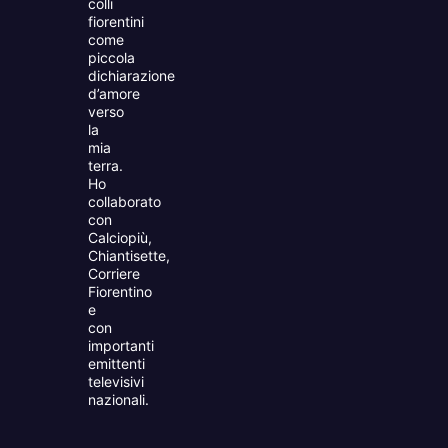
colli
fiorentini
come
piccola
dichiarazione
d’amore
verso
la
mia
terra.
Ho
collaborato
con
Calciopiù,
Chiantisette,
Corriere
Fiorentino
e
con
importanti
emittenti
televisivi
nazionali.