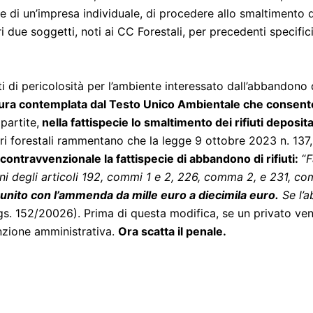
lare di un’impresa individuale, di procedere allo smaltimento 
tri due soggetti, noti ai CC Forestali, per precedenti specifici
i di pericolosità per l’ambiente interessato dall’abbandono de
edura contemplata dal Testo Unico Ambientale che consente
partite,
nella fattispecie lo smaltimento dei rifiuti deposit
ieri forestali rammentano che la legge 9 ottobre 2023 n. 137
 contravvenzionale la fattispecie di abbandono di rifiuti:
“
F
ni degli articoli 192, commi 1 e 2, 226, comma 2, e 231, com
unito con l’ammenda da mille euro a diecimila euro.
Se l’a
. 152/20026). Prima di questa modifica, se un privato veni
anzione amministrativa.
Ora scatta il penale.