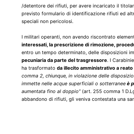
/detentore dei rifiuti, per avere incaricato il tito
previsto formulario di identificazione rifiuti ed al
speciali non pericolosi.
I militari operanti, non avendo riscontrato element
interessati, la prescrizione di rimozione, proc
entro un tempo determinato, delle disposizioni im
pecuniaria da parte del trasgressore
. I Carabin
ha trasformato
da illecito amministrativo a reato
comma 2, chiunque, in violazione delle disposizio
immette nelle acque superficiali o sotterranee
è p
aumentata fino al doppio”
(art. 255 comma 1 D.Lgs
abbandono di rifiuti, gli veniva contestata una s