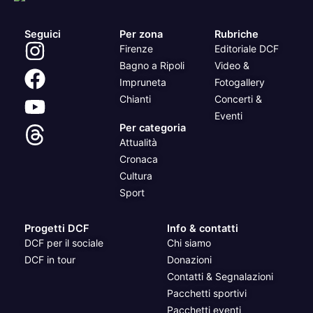
Seguici
Per zona
Rubriche
Firenze
Editoriale DCF
Bagno a Ripoli
Video &
Impruneta
Fotogallery
Chianti
Concerti &
Eventi
Per categoria
Attualità
Cronaca
Cultura
Sport
Progetti DCF
Info & contatti
DCF per il sociale
Chi siamo
DCF in tour
Donazioni
Contatti & Segnalazioni
Pacchetti sportivi
Pacchetti eventi