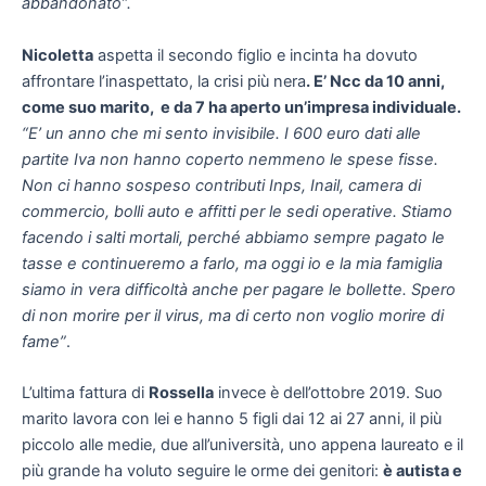
abbandonato”.
Nicoletta
aspetta il secondo figlio e incinta ha dovuto
affrontare l’inaspettato, la crisi più nera
. E’ Ncc da 10 anni,
come suo marito, e da 7 ha aperto un’impresa individuale.
“E’ un anno che mi sento invisibile. I 600 euro dati alle
partite Iva non hanno coperto nemmeno le spese fisse.
Non ci hanno sospeso contributi Inps, Inail, camera di
commercio, bolli auto e affitti per le sedi operative. Stiamo
facendo i salti mortali, perché abbiamo sempre pagato le
tasse e continueremo a farlo, ma oggi io e la mia famiglia
siamo in vera difficoltà anche per pagare le bollette. Spero
di non morire per il virus, ma di certo non voglio morire di
fame”
.
L’ultima fattura di
Rossella
invece è dell’ottobre 2019. Suo
marito lavora con lei e hanno 5 figli dai 12 ai 27 anni, il più
piccolo alle medie, due all’università, uno appena laureato e il
più grande ha voluto seguire le orme dei genitori:
è autista e