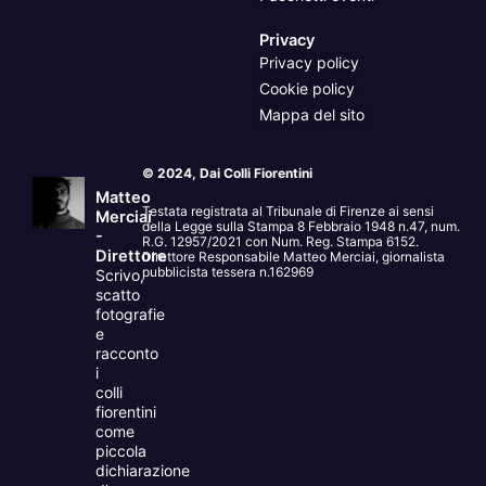
Privacy
Privacy policy
Cookie policy
Mappa del sito
© 2024, Dai Colli Fiorentini
Matteo
Testata registrata al Tribunale di Firenze ai sensi
Merciai
della Legge sulla Stampa 8 Febbraio 1948 n.47, num.
-
R.G. 12957/2021 con Num. Reg. Stampa 6152.
Direttore
Direttore Responsabile Matteo Merciai, giornalista
pubblicista tessera n.162969
Scrivo,
scatto
fotografie
e
racconto
i
colli
fiorentini
come
piccola
dichiarazione