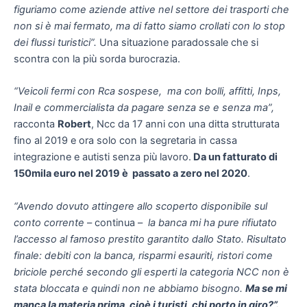
figuriamo come aziende attive nel settore dei trasporti che
non si è mai fermato, ma di fatto siamo crollati con lo stop
dei flussi turistici”.
Una situazione paradossale che si
scontra con la più sorda burocrazia.
“Veicoli fermi con Rca sospese, ma con bolli, affitti, Inps,
Inail e commercialista da pagare senza se e senza ma”,
racconta
Robert
, Ncc da 17 anni con una ditta strutturata
fino al 2019 e ora solo con la segretaria in cassa
integrazione e autisti senza più lavoro.
Da un fatturato di
150mila euro nel 2019 è passato a zero nel 2020
.
“Avendo dovuto attingere allo scoperto disponibile sul
conto corrente
– continua –
la banca mi ha pure rifiutato
l’accesso al famoso prestito garantito dallo Stato.
Risultato
finale: debiti con la banca, risparmi esauriti, ristori come
briciole perché secondo gli esperti la categoria NCC non è
stata bloccata e quindi non ne abbiamo bisogno.
Ma se mi
manca la materia prima, cioè i turisti, chi porto in giro?”.