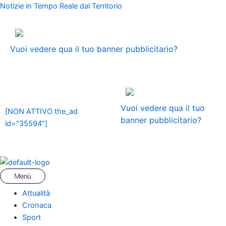
Vai
Menu
Navigazione
Notizie in Tempo Reale dal Territorio
al
articoli
contenuto
ADS
Vuoi vedere qua il tuo banner pubblicitario?
ADS
Vuoi vedere qua il tuo
[NON ATTIVO the_ad
banner pubblicitario?
id="35594"]
Attualità
Cronaca
Sport