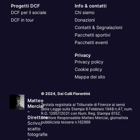
Progetti DCF
Info & contatti
DCF per il sociale
Chi siamo
DCF in tour
Donazioni
Contatti & Segnalazioni
Pacchetti sportivi
Pacchetti eventi
Privacy
Privacy policy
Cookie policy
Mappa del sito
© 2024, Dai Colli Fiorentini
Matteo
Testata registrata al Tribunale di Firenze ai sensi
Merciai
della Legge sulla Stampa 8 Febbraio 1948 n.47, num.
-
R.G. 12957/2021 con Num. Reg. Stampa 6152.
Direttore
Direttore Responsabile Matteo Merciai, giornalista
pubblicista tessera n.162969
Scrivo,
scatto
fotografie
e