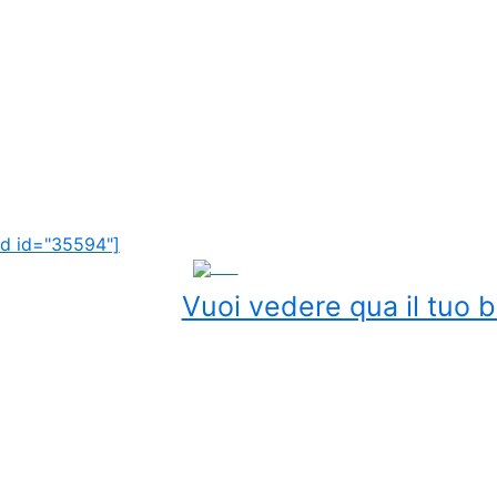
d id="35594"]
ADS
Vuoi vedere qua il tuo b