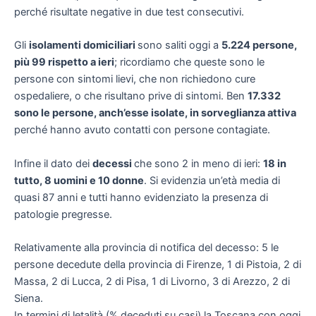
perché risultate negative in due test consecutivi.
Gli
isolamenti domiciliari
sono saliti oggi a
5.224 persone,
più 99 rispetto a ieri
; ricordiamo che queste sono le
persone con sintomi lievi, che non richiedono cure
ospedaliere, o che risultano prive di sintomi. Ben
17.332
sono le persone, anch’esse isolate, in sorveglianza attiva
perché hanno avuto contatti con persone contagiate.
Infine il dato dei
decessi
che sono 2 in meno di ieri:
18 in
tutto, 8 uomini e 10 donne
. Si evidenzia un’età media di
quasi 87 anni e tutti hanno evidenziato la presenza di
patologie pregresse.
Relativamente alla provincia di notifica del decesso: 5 le
persone decedute della provincia di Firenze, 1 di Pistoia, 2 di
Massa, 2 di Lucca, 2 di Pisa, 1 di Livorno, 3 di Arezzo, 2 di
Siena.
In termini di letalità (% deceduti su casi) la Toscana con oggi