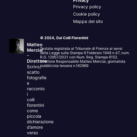
Privacy
Privacy policy
Cookie policy
Mappa del sito
© 2024, Dai Colli Fiorentini
Matteo
Testata registrata al Tribunale di Firenze ai sensi
Merciai
della Legge sulla Stampa 8 Febbraio 1948 n.47, num.
-
R.G. 12957/2021 con Num. Reg. Stampa 6152.
Direttore
Direttore Responsabile Matteo Merciai, giornalista
pubblicista tessera n.162969
Scrivo,
scatto
fotografie
e
racconto
i
colli
fiorentini
come
piccola
dichiarazione
d’amore
verso