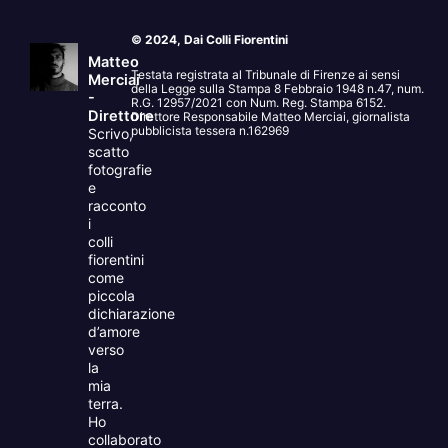
© 2024, Dai Colli Fiorentini
Matteo
Testata registrata al Tribunale di Firenze ai sensi
Merciai
della Legge sulla Stampa 8 Febbraio 1948 n.47, num.
-
R.G. 12957/2021 con Num. Reg. Stampa 6152.
Direttore
Direttore Responsabile Matteo Merciai, giornalista
pubblicista tessera n.162969
Scrivo,
scatto
fotografie
e
racconto
i
colli
fiorentini
come
piccola
dichiarazione
d’amore
verso
la
mia
terra.
Ho
collaborato