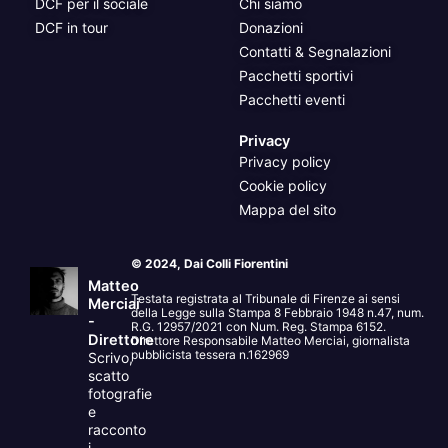
DCF per il sociale
Chi siamo
DCF in tour
Donazioni
Contatti & Segnalazioni
Pacchetti sportivi
Pacchetti eventi
Privacy
Privacy policy
Cookie policy
Mappa del sito
© 2024, Dai Colli Fiorentini
Matteo
Testata registrata al Tribunale di Firenze ai sensi
Merciai
della Legge sulla Stampa 8 Febbraio 1948 n.47, num.
-
R.G. 12957/2021 con Num. Reg. Stampa 6152.
Direttore
Direttore Responsabile Matteo Merciai, giornalista
pubblicista tessera n.162969
Scrivo,
scatto
fotografie
e
racconto
i