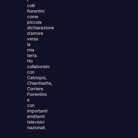
colli
fiorentini
come
piccola
dichiarazione
d’amore
verso
la
mia
terra.
Ho
collaborato
con
Calciopiù,
Chiantisette,
Corriere
Fiorentino
e
con
importanti
emittenti
televisivi
nazionali.