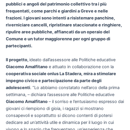
pubblici e angoli del patrimonio collettivo tra i più
frequentati, come parchi e giardini a Greve e nelle
frazioni. I giovani sono intenti a risistemare panchine,
riverniciare cancelli, ripristinare staccionate e ringhiere,
ripulire aree pubbliche, affiancati da un operaio del
Comune e un tutor maggiorenne per ogni gruppo di
partecipanti.
Il progetto,
ideato dall’assessore alle Politiche educative
Giacomo Amalfitano
e attuato in collaborazione con la
cooperativa sociale onlus La Stadera,
mira a stimolare
impegno civico e partecipazione da parte degli
adolescenti
. “Lo abbiamo constatato nell’arco della prima
settimana, – dichiara l’assessore alle Politiche educative
Giacomo Amalfitano
– il sorriso e l’entusiasmo espresso dai
giovani ci riempiono di gioia, i ragazzi si mostrano
consapevoli e soprattutto si dicono contenti di potersi
dedicare ad un’attività utile e dinamica per il luogo in cui
vivono e lo spazio che frequentano, un’esperienza che