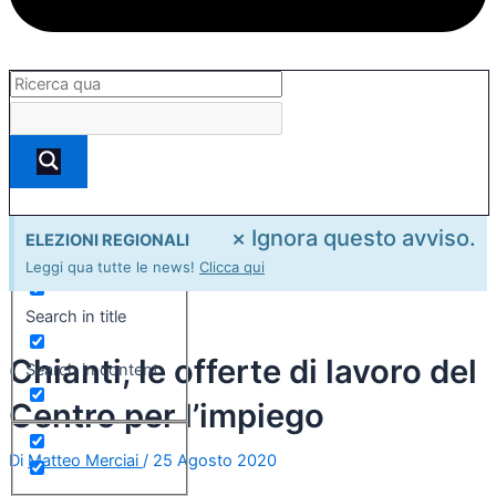
×
Ignora questo avviso.
ELEZIONI REGIONALI
Exact matches only
Leggi qua tutte le news!
Clicca qui
Search in title
Chianti, le offerte di lavoro del
Search in content
Centro per l’impiego
Di
Matteo Merciai
/
25 Agosto 2020