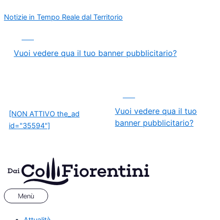
Vai
Menu
Navigazione
Notizie in Tempo Reale dal Territorio
al
articoli
contenuto
ADS
Vuoi vedere qua il tuo banner pubblicitario?
ADS
Vuoi vedere qua il tuo
[NON ATTIVO the_ad
banner pubblicitario?
id="35594"]
Attualità