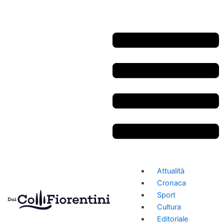
Vai
Navigazione
al
articoli
contenuto
Attualità
Cronaca
Sport
Cultura
Editoriale