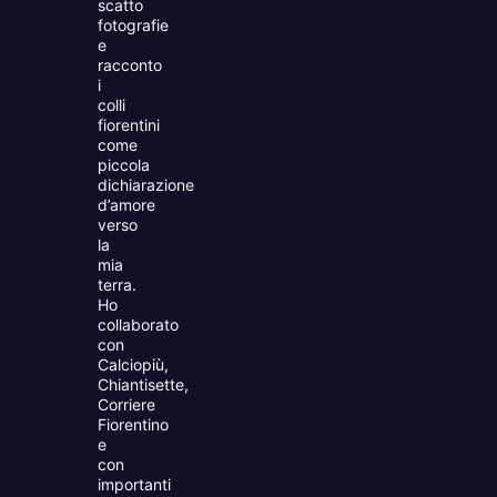
scatto
fotografie
e
racconto
i
colli
fiorentini
come
piccola
dichiarazione
d’amore
verso
la
mia
terra.
Ho
collaborato
con
Calciopiù,
Chiantisette,
Corriere
Fiorentino
e
con
importanti