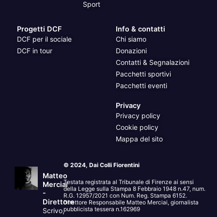
Sport
Progetti DCF
Info & contatti
DCF per il sociale
Chi siamo
DCF in tour
Donazioni
Contatti & Segnalazioni
Pacchetti sportivi
Pacchetti eventi
Privacy
Privacy policy
Cookie policy
Mappa del sito
© 2024, Dai Colli Fiorentini
Matteo
Testata registrata al Tribunale di Firenze ai sensi
Merciai
della Legge sulla Stampa 8 Febbraio 1948 n.47, num.
-
R.G. 12957/2021 con Num. Reg. Stampa 6152.
Direttore
Direttore Responsabile Matteo Merciai, giornalista
pubblicista tessera n.162969
Scrivo,