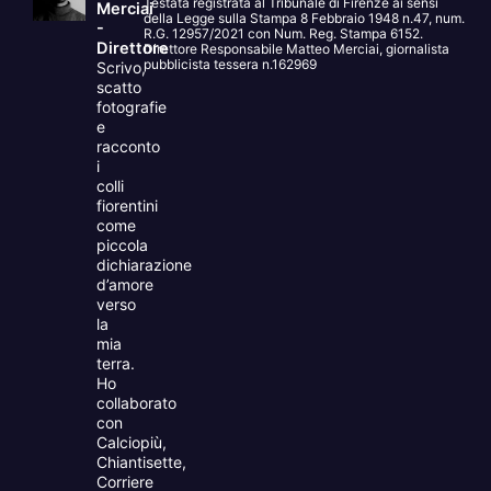
Testata registrata al Tribunale di Firenze ai sensi
Merciai
della Legge sulla Stampa 8 Febbraio 1948 n.47, num.
-
R.G. 12957/2021 con Num. Reg. Stampa 6152.
Direttore
Direttore Responsabile Matteo Merciai, giornalista
pubblicista tessera n.162969
Scrivo,
scatto
fotografie
e
racconto
i
colli
fiorentini
come
piccola
dichiarazione
d’amore
verso
la
mia
terra.
Ho
collaborato
con
Calciopiù,
Chiantisette,
Corriere