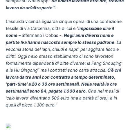
sempre su WhatsApp:
‘se volete lavorare otto ore, trovate
lavoro da un’altra parte'”
.
L’assurda vicenda riguarda cinque operai di una confezione
tessile di via Carcerina, ditta di cui è
“impossibile dire il
nome
– affermano i Cobas -.
Negli anni diversi nomi e
partite Iva hanno nascosto sempre lo stesso padrone
.
La
vecchia storia del ‘apri, chiudi e riapri’ per aggirare fisco e
diritti. Oggi nello stesso stabilimento ci sono lavoratori
formalmente dipendenti di ditte diverse: la Feng Shouqing
e la Hu Qingong” ma i contratti sono carta straccia
. C’è chi
lavora da tre anni con contratto a tempo determinato,
‘part-time’ a 20 o 30 ore settimanali
.
Nella realtà le ore
settimanali sono 84, pagate 1.000 euro.
Che nei mesi di
‘calo lavoro’ diventano 500 euro (ma a parità di ore), e in
quelli di picco 1.300 euro.”