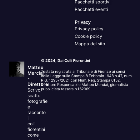
Pacchetti sportivi
Pacchetti eventi
Privacy
Privacy policy
Cookie policy
Mappa del sito
© 2024, Dai Colli Fiorentini
Matteo
Testata registrata al Tribunale di Firenze ai sensi
Merciai
della Legge sulla Stampa 8 Febbraio 1948 n.47, num.
-
R.G. 12957/2021 con Num. Reg. Stampa 6152.
Direttore
Direttore Responsabile Matteo Merciai, giornalista
pubblicista tessera n.162969
Scrivo,
scatto
fotografie
e
racconto
i
colli
fiorentini
come