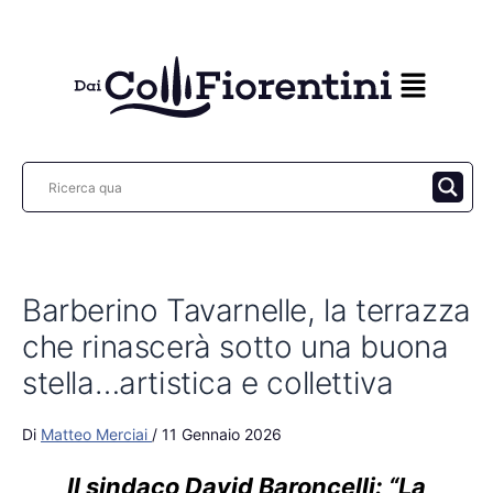
Vai
al
contenuto
Barberino Tavarnelle, la terrazza
che rinascerà sotto una buona
stella…artistica e collettiva
Di
Matteo Merciai
/
11 Gennaio 2026
Il sindaco David Baroncelli: “
La