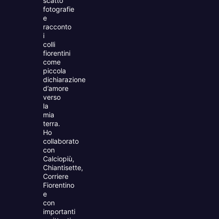
scatto
fotografie
e
racconto
i
colli
fiorentini
come
piccola
dichiarazione
d’amore
verso
la
mia
terra.
Ho
collaborato
con
Calciopiù,
Chiantisette,
Corriere
Fiorentino
e
con
importanti