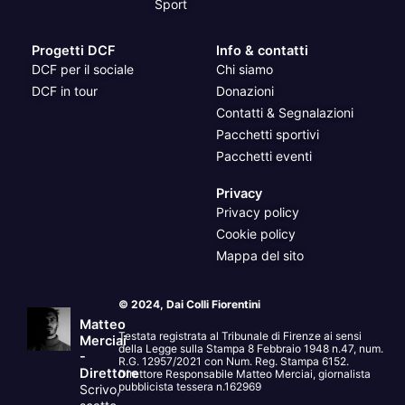
Sport
Progetti DCF
Info & contatti
DCF per il sociale
Chi siamo
DCF in tour
Donazioni
Contatti & Segnalazioni
Pacchetti sportivi
Pacchetti eventi
Privacy
Privacy policy
Cookie policy
Mappa del sito
© 2024, Dai Colli Fiorentini
Matteo
Testata registrata al Tribunale di Firenze ai sensi
Merciai
della Legge sulla Stampa 8 Febbraio 1948 n.47, num.
-
R.G. 12957/2021 con Num. Reg. Stampa 6152.
Direttore
Direttore Responsabile Matteo Merciai, giornalista
pubblicista tessera n.162969
Scrivo,