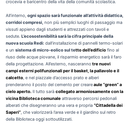
crocevia e baricentro della vita della comunità scolastica.
All’interno,
ogni spazio sarà funzionale all’attività didattica,
corridoi compresi,
non più semplici luoghi di passaggio ma
vissuti appieno dagli studenti e attrezzati con tavoli e
sedute.
L’ecosostenibilità sarà la cifra principale della
nuova scuola Redi:
dall’installazione di pannelli termo-solari
e un
sistema di micro-eolico sul te
tto dell’edificio
fino al
riuso delle acque piovane, il risparmio energetico sarà il faro
della progettazione. All’esterno, nasceranno
tre nuovi
campi esterni polifunzionali per il basket, la pallavolo e il
calcetto
, e nel piazzale d’accesso prato e alberi
prenderanno il posto del cemento per creare
aule “green” a
cielo aperto.
Il tutto sarà
collegato armoniosamente con la
vicina Biblioteca comunale
attraverso percorsi pedonali
alberati che disegneranno una vera e propria
“Cittadella dei
Saperi”
, che valorizzerà l’area verde e il giardino sul retro
della Biblioteca oggi sottoutilizzati.