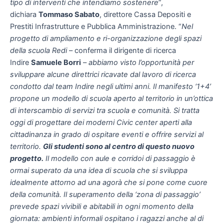
tipo di interventi che intendiamo sostenere
”,
dichiara
Tommaso Sabato
, direttore Cassa Depositi e
Prestiti Infrastrutture e Pubblica Amministrazione. “
Nel
progetto di ampliamento e ri-organizzazione degli spazi
della scuola Redi
– conferma il dirigente di ricerca
Indire
Samuele Borri
–
abbiamo visto l’opportunità per
sviluppare alcune direttrici ricavate dal lavoro di ricerca
condotto dal team Indire negli ultimi anni. Il manifesto ‘1+4’
propone un modello di scuola aperto al territorio in un’ottica
di interscambio di servizi tra scuola e comunità. Si tratta
oggi di progettare dei moderni Civic center aperti alla
cittadinanza in grado di ospitare eventi e offrire servizi al
territorio.
Gli studenti sono al centro di questo nuovo
progetto.
Il modello con aule e corridoi di passaggio è
ormai superato da una idea di scuola che si sviluppa
idealmente attorno ad una agorà che si pone come cuore
della comunità. Il superamento della ‘zona di passaggio’
prevede spazi vivibili e abitabili in ogni momento della
giornata: ambienti informali ospitano i ragazzi anche al di