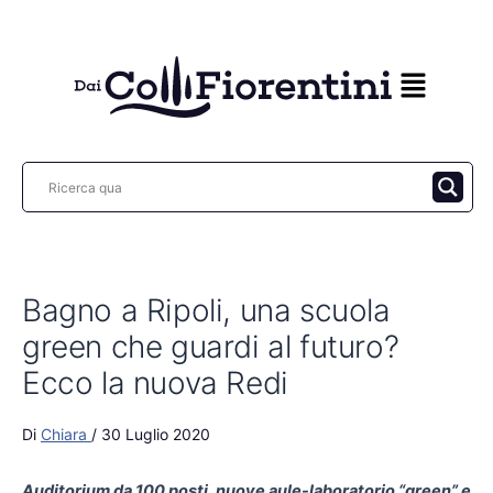
Vai
al
contenuto
Bagno a Ripoli, una scuola
green che guardi al futuro?
Ecco la nuova Redi
Di
Chiara
/
30 Luglio 2020
Auditorium da 100 posti, nuove aule-laboratorio “green” e