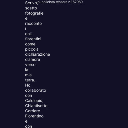
pubblicista tessera n.162969
Scrivo,
scatto
fotografie
e
racconto
i
colli
fiorentini
come
piccola
dichiarazione
d’amore
verso
la
mia
terra.
Ho
collaborato
con
Calciopiù,
Chiantisette,
Corriere
Fiorentino
e
con