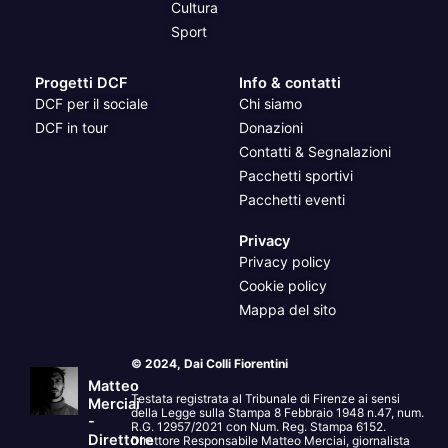
Cultura
Sport
Progetti DCF
Info & contatti
DCF per il sociale
Chi siamo
DCF in tour
Donazioni
Contatti & Segnalazioni
Pacchetti sportivi
Pacchetti eventi
Privacy
Privacy policy
Cookie policy
Mappa del sito
© 2024, Dai Colli Fiorentini
Matteo
Testata registrata al Tribunale di Firenze ai sensi
Merciai
della Legge sulla Stampa 8 Febbraio 1948 n.47, num.
-
R.G. 12957/2021 con Num. Reg. Stampa 6152.
Direttore
Direttore Responsabile Matteo Merciai, giornalista