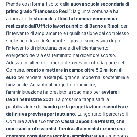
Prende così forma il volto della
nuova scuola secondaria di
primo grado “Francesco Redi”
: la giunta comunale ha
approvato lo
studio di fattibilità tecnica-economica
realizzato dall’Ufficio lavori pubblici di Bagno a Ripoli
per
l’intervento di ampliamento e riqualificazione del complesso
scolastico di via di Belmonte. Il passo successivo dopo
l’intervento di ristrutturazione e di efficientamento
energetico dell’ala est terminato nel dicembre scorso.
Adesso un ulteriore importante investimento da parte del
Comune,
pronto a mettere in campo oltre 5,2 milioni di
euro
per rendere la Redi più grande, moderna, sostenibile e
funzionale. Accanto al progetto preliminare,
l’amministrazione ha previsto la road map per
avviare i
lavori nell’estate 2021.
La prossima tappa sarà la
pubblicazione del
bando per la progettazione esecutiva e
definitiva prevista per l’autunno.
Lungo tutto il percorso il
Comune avrà il suo fianco
Cassa Depositi e Prestiti, che
con i suoi professionisti fornirà all’amministrazione una
costante consulenza tecnico-amministrativa
a supporto