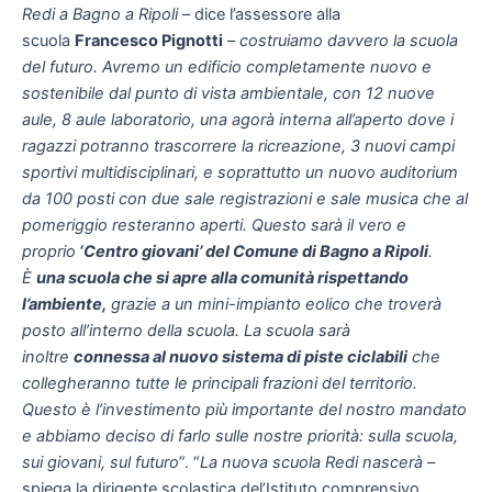
Redi a Bagno a Ripoli
– dice l’assessore alla
scuola
Francesco Pignotti
–
costruiamo davvero la scuola
del futuro. Avremo un edificio completamente nuovo e
sostenibile dal punto di vista ambientale, con 12 nuove
aule, 8 aule laboratorio, una agorà interna all’aperto dove i
ragazzi potranno trascorrere la ricreazione, 3 nuovi campi
sportivi multidisciplinari, e soprattutto un nuovo auditorium
da 100 posti con due sale registrazioni e sale musica che al
pomeriggio resteranno aperti. Questo sarà il vero e
proprio
‘Centro giovani’ del Comune di Bagno a Ripoli
.
È
una scuola che si apre alla comunità rispettando
l’ambiente,
grazie a un mini-impianto eolico che troverà
posto all’interno della scuola. La scuola sarà
inoltre
connessa al nuovo sistema di piste ciclabili
che
collegheranno tutte le principali frazioni del territorio.
Questo è l’investimento più importante del nostro mandato
e abbiamo deciso di farlo sulle nostre priorità: sulla scuola,
sui giovani, sul futuro
”. “
La nuova scuola Redi nascerà
–
spiega la dirigente scolastica del’Istituto comprensivo