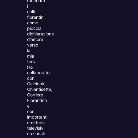
racconto
i
colli
fiorentini
come
piccola
dichiarazione
d’amore
verso
la
mia
terra.
Ho
collaborato
con
Calciopiù,
Chiantisette,
Corriere
Fiorentino
e
con
importanti
emittenti
televisivi
nazionali.