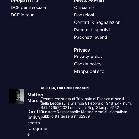
Progetti DCF
Info & contatti
DCF per il sociale
Chi siamo
DCF in tour
Donazioni
Contatti & Segnalazioni
Pacchetti sportivi
Pacchetti eventi
Privacy
Privacy policy
Cookie policy
Mappa del sito
© 2024, Dai Colli Fiorentini
Matteo
Testata registrata al Tribunale di Firenze ai sensi
Merciai
della Legge sulla Stampa 8 Febbraio 1948 n.47, num.
-
R.G. 12957/2021 con Num. Reg. Stampa 6152.
Direttore
Direttore Responsabile Matteo Merciai, giornalista
pubblicista tessera n.162969
Scrivo,
scatto
fotografie
e